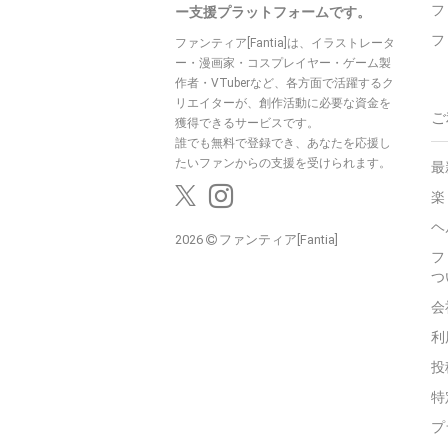
フ
ー支援プラットフォームです。
フ
ファンティア[Fantia]は、イラストレータ
ー・漫画家・コスプレイヤー・ゲーム製
作者・VTuberなど、各方面で活躍するク
リエイターが、創作活動に必要な資金を
ご
獲得できるサービスです。
誰でも無料で登録でき、あなたを応援し
たいファンからの支援を受けられます。
最
楽
ヘ
2026
ファンティア[Fantia]
フ
つ
会
利
投
特
プ