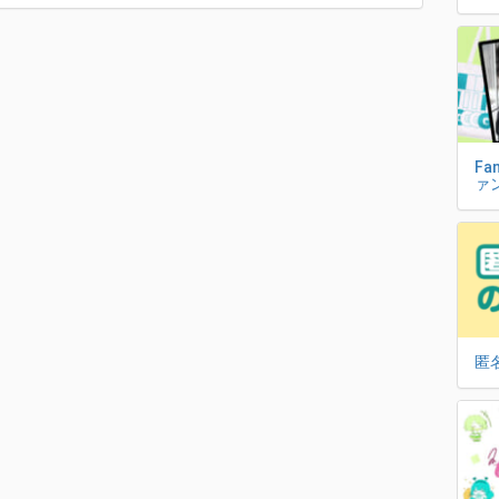
Fa
ァ
匿