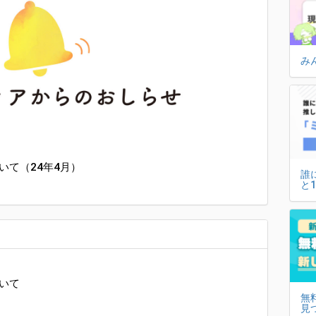
み
いて（24年4月）
誰
と
いて
無
見