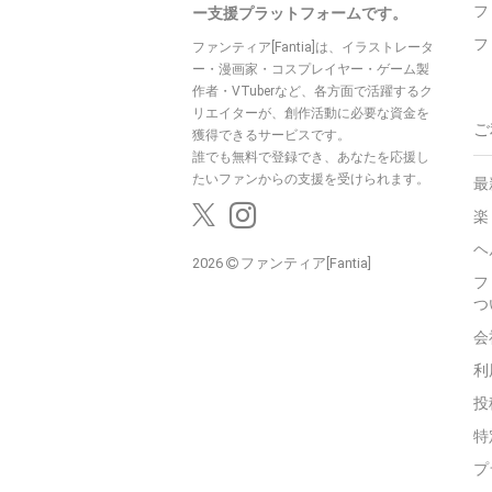
フ
ー支援プラットフォームです。
フ
ファンティア[Fantia]は、イラストレータ
ー・漫画家・コスプレイヤー・ゲーム製
作者・VTuberなど、各方面で活躍するク
リエイターが、創作活動に必要な資金を
ご
獲得できるサービスです。
誰でも無料で登録でき、あなたを応援し
たいファンからの支援を受けられます。
最
楽
ヘ
2026
ファンティア[Fantia]
フ
つ
会
利
投
特
プ