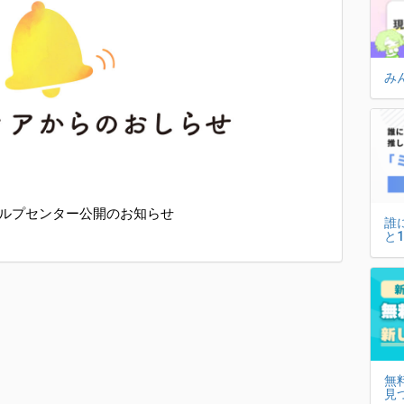
み
ルプセンター公開のお知らせ
誰
と
無
見