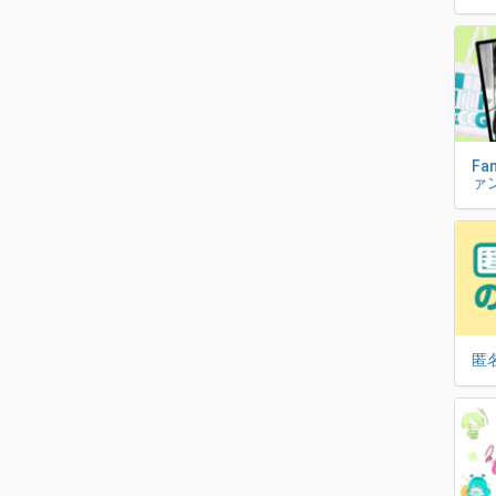
Fa
ァ
匿