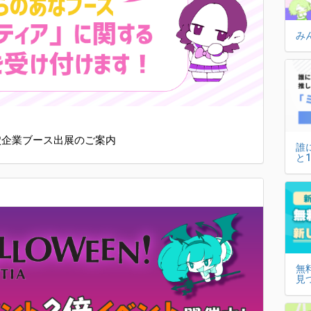
み
の穴企業ブース出展のご案内
誰
と
無
見