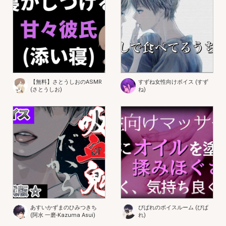
【無料】さとうしおのASMR
すずね女性向けボイス (すず
(さとうしお)
ね)
あすいかずまのひみつきち
ぴぱれのボイスルーム (ぴぱ
(阿水 一磨-Kazuma Asui)
れ)