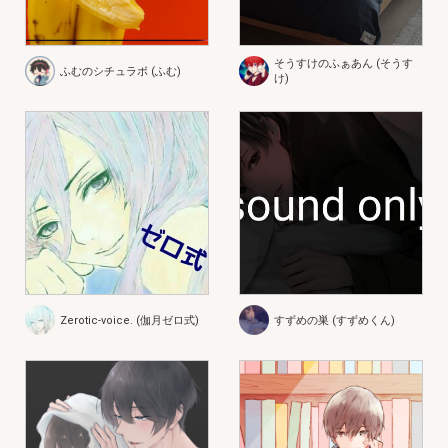
そうすけのふぁあん (そうす
ふむのシチュラボ (ふむ)
け)
Zerotic-voice. (伽月ゼロ式)
すずめの巣 (すずめくん)