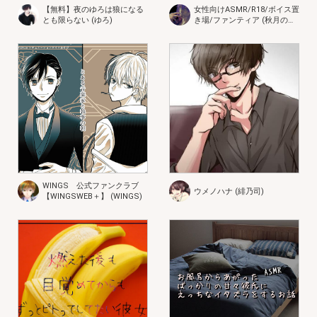
【無料】夜のゆろは狼になる
女性向けASMR/R18/ボイス置
とも限らない (ゆろ)
き場/ファンティア (秋月のえ
る)
WINGS 公式ファンクラブ
ウメノハナ (緋乃司)
【WINGSWEB＋】 (WINGS)