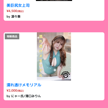
美巨尻女上司
¥4,500
(税込)
by 凛々奏
物販商品
濡れ透けメモリアル
¥2,000
(税込)
by にゃー氏/薄口みりん