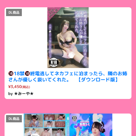
DL商品
18禁
終電逃してネカフェに泊まったら、隣のお姉
さんが優しく抜いてくれた。 【ダウンロード版】
¥3,450
(税込)
by ★みーや★
DL商品