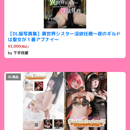
【DL版写真集】異世界シスター淫欲任務～夜のギルド
は聖女が１番アブナイ～
¥2,000
(税込)
by 下平玲夏
DL商品