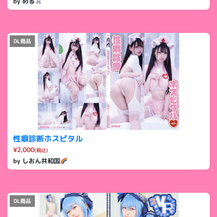
by める
DL商品
性癖診断ホスピタル
¥2,000
(税込)
by しおん共和国
DL商品