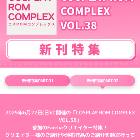
新刊特集PART.01
新刊特集PART.02
2025年6月22日(日)に開催の「COSPLAY ROM COMPLEX
VOL.38」
参加のFantiaクリエイター特集！
クリエイター様のご紹介や頒布作品のご紹介を順次行って