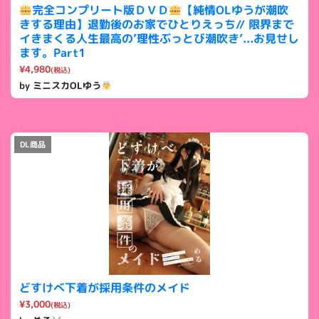
完全コンプリート版ＤＶＤ
【純情OLゆうが潮吹
きする理由】退勤後のお家でひとりえっち// 限界まで
イきまくる人生最高の’理性ぶっとび潮吹き’...お見せし
ます。Part1
¥4,980
(税込)
by ミニスカOLゆう
DL商品
どすけべ下着が採用条件のメイド
¥3,000
(税込)