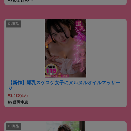
DL商品
【新作】爆乳スケスケ女子にヌルヌルオイルマッサー
ジ
¥3,480
(税込)
by 藤岡幸恵
DL商品