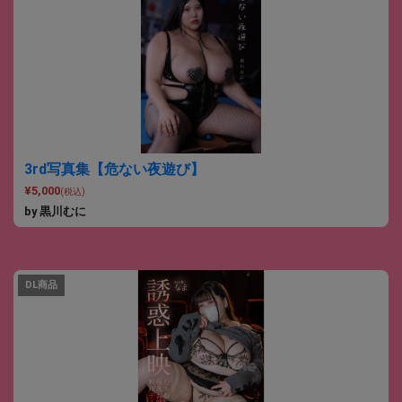
3rd写真集【危ない夜遊び】
¥5,000
(税込)
by 黒川むに
DL商品