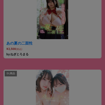
あの夏の二面性
¥2,500
(税込)
by ねぎとろまる
DL商品