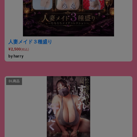
人妻メイド３種盛り
¥2,500
(税込)
by harry
DL商品