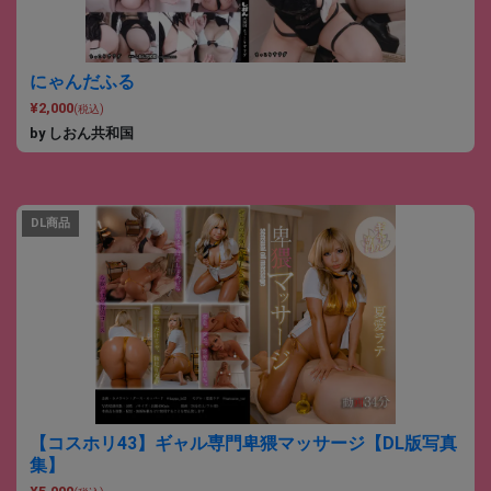
にゃんだふる
¥2,000
(税込)
by しおん共和国
DL商品
【コスホリ43】ギャル専門卑猥マッサージ【DL版写真
集】