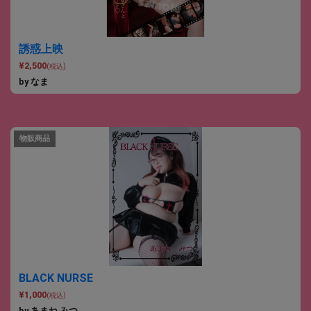
誘惑上映
¥2,500
(税込)
by なま
物販商品
BLACK NURSE
¥1,000
(税込)
by あまね みつ