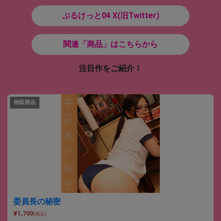
ぷるけっと04 X(旧Twitter)
関連「商品」はこちらから
注目作をご紹介！
物販商品
委員長の秘密
¥1,700
(税込)