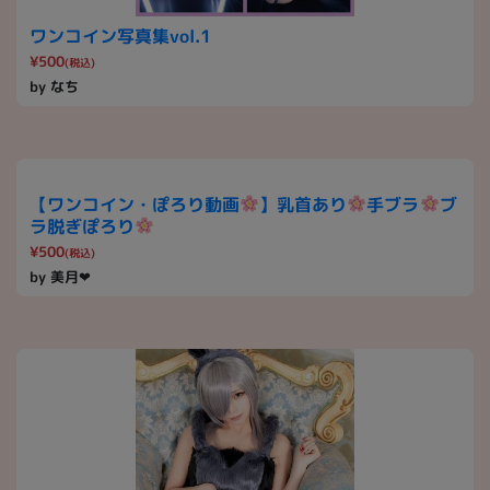
ワンコイン写真集vol.1
¥500
(税込)
by なち
【ワンコイン・ぽろり動画
】乳首あり
手ブラ
ブ
ラ脱ぎぽろり
¥500
(税込)
by 美月❤︎