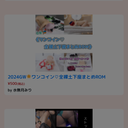
2024GW
ワンコイン♡全裸土下座まとめROM
¥500
(税込)
by 水無月みり