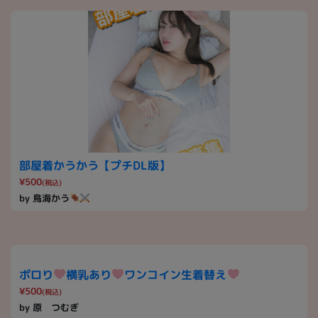
部屋着かうかう【プチDL版】
¥500
(税込)
by 鳥海かう
ポロり
横乳あり
ワンコイン生着替え
¥500
(税込)
by 原 つむぎ