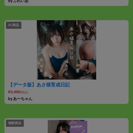
by ふれいあ
DL商品
【データ版】あさ猫育成日記
¥3,000
(税込)
by あーちゃん
物販商品