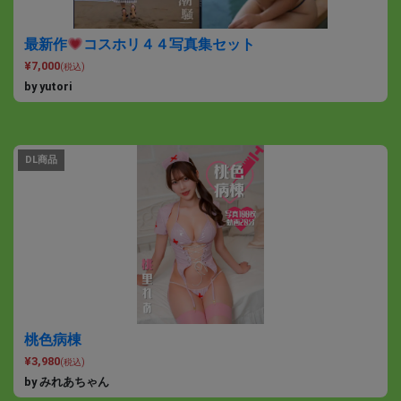
最新作
コスホリ４４写真集セット
¥7,000
(税込)
by yutori
DL商品
桃色病棟
¥3,980
(税込)
by みれあちゃん