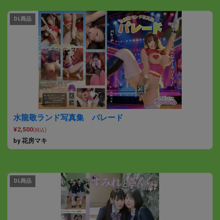
DL商品
水龍敬ランド写真集 パレード
¥2,500
(税込)
by 花房マキ
DL商品