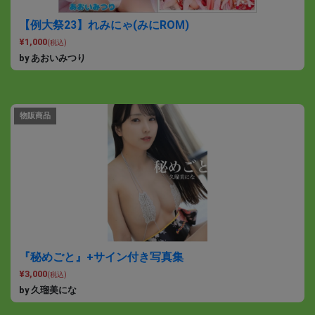
【例大祭23】れみにゃ(みにROM)
¥1,000
(税込)
by あおいみつり
物販商品
『秘めごと』+サイン付き写真集
¥3,000
(税込)
by 久瑠美にな