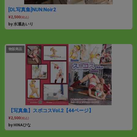
[DL写真集]NUN:Noir2
¥2,500
(税込)
by 水瀬あいり
物販商品
【写真集】スポコスVol.2【44ページ】
¥2,500
(税込)
by HINAひな