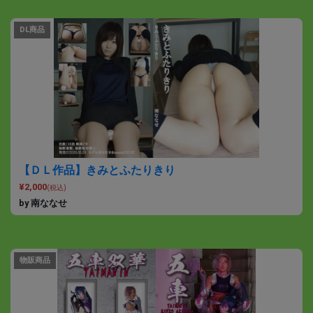
DL商品
【ＤＬ作品】きみとふたりきり
¥2,000
(税込)
by 南ななせ
物販商品