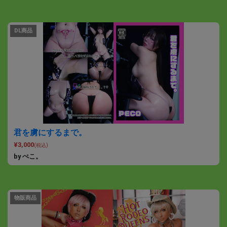
DL商品
君を虜にするまで。
¥3,000
(税込)
by ぺこ。
物販商品