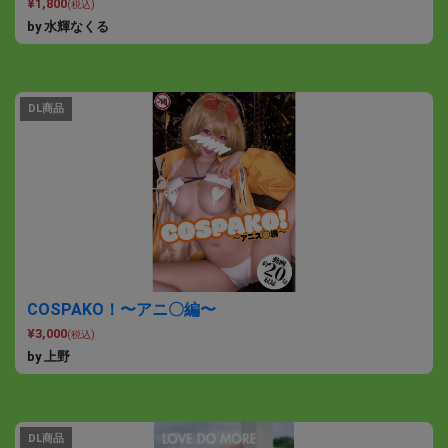
¥1,800
(税込)
by 水輝なくる
DL商品
COSPAKO！〜アニ〇編〜
¥3,000
(税込)
by 上野
DL商品