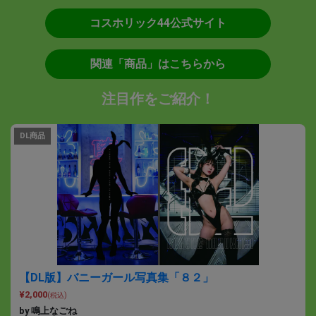
コスホリック44公式サイト
関連「商品」はこちらから
注目作をご紹介！
DL商品
【DL版】バニーガール写真集「８２」
¥2,000
(税込)
by 鳴上なごね