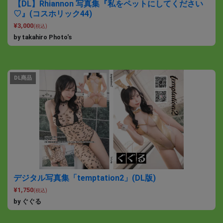
【DL】Rhiannon 写真集『私をペットにしてください
♡』(コスホリック44)
¥3,000
(税込)
by takahiro Photo's
DL商品
デジタル写真集「temptation2」(DL版)
¥1,750
(税込)
by ぐぐる