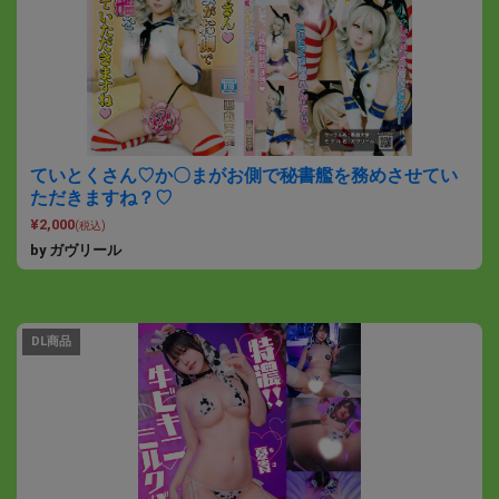
ていとくさん♡か〇まがお側で秘書艦を務めさせてい
ただきますね？♡
¥2,000
(税込)
by ガヴリール
DL商品