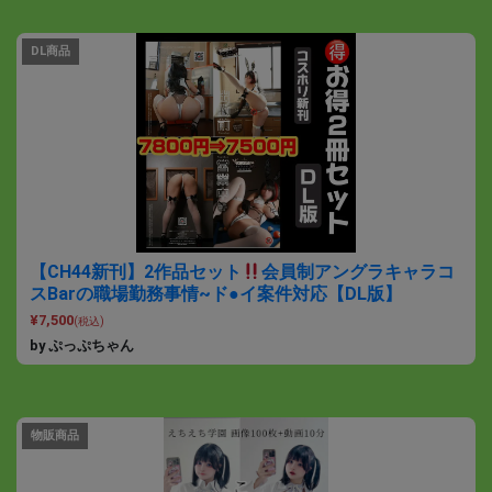
DL商品
【CH44新刊】2作品セット
会員制アングラキャラコ
スBarの職場勤務事情~ド●イ案件対応【DL版】
¥7,500
(税込)
by ぷっぷちゃん
物販商品