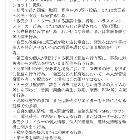
ショット）撮影。
・前号で得た画像、動画、音声をSNS等へ投稿、または第三者
へ公開・譲渡・販売する行為。
・販売クリエイターに対する誹謗中傷、脅迫、ハラスメント、
ストーカー行為、または嫌がらせと判断される一切の言動。
・公序良俗に反する行為、わいせつな言動、または衣服を脱ぐ
等の露出行為。
・自己の映像内に第三者が映り込む場合に、背景をぼかす等の
個人を特定させないための措置を講じないまま配信を行う行
為。
・第三者の個人が判別できる状態で配信を行う際に、事前に対
象者からの承諾を得ないまま配信を行う行為。
・商業利用の許可が必要な場所において、管理者の許可を得ず
に配信を行う行為。（自室などの私有地において、本人が管理
権限を有して配信を行う場合はこの限りではない。）
・ミーグリ配信中、故意・過失（意図しない背景音の入り込み
等）を問わず、音楽（楽曲の再生、歌唱、演奏、BGM等）を流
す行為。
・泥酔状態での参加、または販売クリエイターを不快にさせる
態様での参加。
・自身の個人情報、個人関連情報、連絡先情報（SNSアカウン
ト、電話番号、住所等）を伝える行為、またはユーザーおよび
販売クリエイターの個人情報、個人関連情報、連絡先情報を執
拗に聞き出す行為。
・私的交際を提示または示唆する行為。
・第三者を同席させる行為。