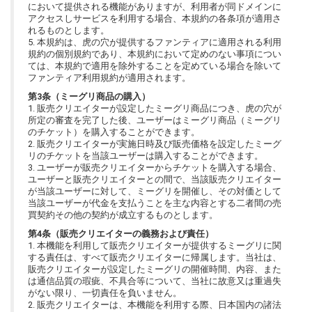
において提供される機能がありますが、利用者が同ドメインに
アクセスしサービスを利用する場合、本規約の各条項が適用さ
れるものとします。
5. 本規約は、虎の穴が提供するファンティアに適用される利用
規約の個別規約であり、本規約において定めのない事項につい
ては、本規約で適用を除外することを定めている場合を除いて
ファンティア利用規約が適用されます。
第3条（ミーグリ商品の購入）
1. 販売クリエイターが設定したミーグリ商品につき、虎の穴が
所定の審査を完了した後、ユーザーはミーグリ商品（ミーグリ
のチケット）を購入することができます。
2. 販売クリエイターが実施日時及び販売価格を設定したミーグ
リのチケットを当該ユーザーは購入することができます。
3. ユーザーが販売クリエイターからチケットを購入する場合、
ユーザーと販売クリエイターとの間で、当該販売クリエイター
が当該ユーザーに対して、ミーグリを開催し、その対価として
当該ユーザーが代金を支払うことを主な内容とする二者間の売
買契約その他の契約が成立するものとします。
第4条（販売クリエイターの義務および責任）
1. 本機能を利用して販売クリエイターが提供するミーグリに関
する責任は、すべて販売クリエイターに帰属します。当社は、
販売クリエイターが設定したミーグリの開催時間、内容、また
は通信品質の瑕疵、不具合等について、当社に故意又は重過失
がない限り、一切責任を負いません。
2. 販売クリエイターは、本機能を利用する際、日本国内の諸法