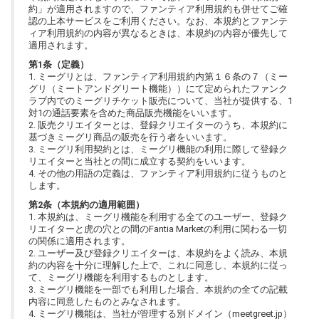
約」が適用されますので、ファンティア利用規約も併せてご確
認の上本サービスをご利用ください。なお、本規約とファンテ
ィア利用規約の内容が異なるときは、本規約の内容が優先して
適用されます。
第1条（定義）
1. ミーグリとは、ファンティア利用規約内第１６条の７（ミー
グリ（ミートアンドグリート機能））にて定められたファンク
ラブ内でのミーグリチケット販売について、当社が提供する、1
対1の通話要素を含めた商品販売機能をいいます。
2. 販売クリエイターとは、登録クリエイターのうち、本規約に
基づきミーグリ商品の販売を行う者をいいます。
3. ミーグリ利用契約とは、ミーグリ機能の利用に際して登録ク
リエイターと当社との間に成立する契約をいいます。
4. その他の用語の定義は、ファンティア利用規約に従うものと
します。
第2条（本規約の適用範囲）
1. 本規約は、ミーグリ機能を利用する全てのユーザー、登録ク
リエイターと虎の穴との間のFantia Marketの利用に関わる一切
の関係に適用されます。
2. ユーザー及び登録クリエイターは、本規約をよく読み、本規
約の内容を十分に理解した上で、これに同意し、本規約に従っ
て、ミーグリ機能を利用するものとします。
3. ミーグリ機能を一部でも利用した場合、本規約の全ての記載
内容に同意したものとみなされます。
4. ミーグリ機能は、当社が管理する別ドメイン（meetgreet.jp）