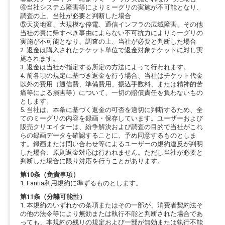
④当社システム障害等によりミーグリの実施が不可能となり、
調査の上、当社が必要と判断した場合
⑤天災地変、大規模な停電、通信インフラの広域障害、その他
当社の責に帰すべき事由によらない不可抗力によりミーグリの
実施が不可能となり、調査の上、当社が必要と判断した場合
2. 返金は購入されたチケット単位で返金対象チケットに対し実
施されます。
3. 返金は当社が指定する所定の方法によって行われます。
4. 前各項の規定に基づき返金を行う場合、当社はチケット代金
以外の費用（通信費、準備費用、振込手数料、または精神的苦
痛等による損害等）について、一切の賠償責任を負わないもの
とします。
5. 当社は、本条に基づく返金の可否を適切に判断するため、全
てのミーグリの内容を録画・保存しています。ユーザーおよび
販売クリエイターは、紛争解決および調査の目的で当社がこれ
らの録画データを確認することに、予め同意するものとしま
す。録画または問い合わせ等によるユーザーの規約違反が判明
した場合、原則返金対応は行われません。ただし当社が必要と
判断した場合に限り対応を行うことがあります。
第10条（免責事項）
1. Fantia利用規約に準ずるものとします。
第11条（分離可能性）
1. 本規約のいずれかの条項またはその一部が、消費者契約法そ
の他の法令等により無効または執行不能と判断された場合であ
っても、本規約の残りの規定および一部が無効または執行不能