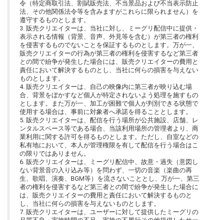
令（特定商取引法、割賦販売法、不当景品および不当表示防止
法、その他関係法令等を含みますがこれらに限られません）を
遵守するものとします。
3. 販売クリエイターは、当社に対し、ミーグリ配信中に提供・
表示される情報（背景、音声、外見等を含む）が第三者の権利
を侵害するものでないことを保証するものとします。万が一、
販売クリエイターの行為が第三者の権利を侵害するなど第三者
との間で紛争が発生した場合には、販売クリエイターの費用と
責任において解決するものとし、当社に何らの損害を与えない
ものとします。
4. 販売クリエイターは、自己の映像内に第三者が映り込む場
合、背景をぼかすなど個人が特定されないよう処理を施すもの
とします。また万が一、加工が困難で個人が判別できる状態で
使用する場合は、事前に対象者へ承諾を得ることとします。
5. 販売クリエイターは、配信を行う場所が公共施設、店舗、レ
ンタルスペース等である場合、当該利用場所の管理者より、商
業利用に関する許可を得るものとします。ただし、自室などの
私有地において、本人が管理権限を有して配信を行う場合はこ
の限りではありません。
6. 販売クリエイターは、ミーグリ配信中、故意・過失（意図し
ない背景音の入り込み等）を問わず、一切の音楽（楽曲の再
生、歌唱、演奏、BGM等）を流さないこととし、万が一、第三
者の権利を侵害するなど第三者との間で紛争が発生した場合に
は、販売クリエイターの費用と責任において解決するものと
し、当社に何らの損害を与えないものとします。
7. 販売クリエイターは、ユーザーに対して提供したミーグリの