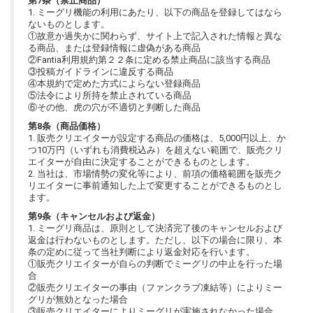
第7条（禁止商品）
1. ミーグリ機能の利用にあたり、以下の商品を登録してはなら
ないものとします。
①故意か過失かに関わらず、サイト上で記入された情報と異な
る商品、または登録情報に虚偽がある商品
②Fantia利用規約第２２条に定める禁止商品に該当する商品
③投稿ガイドラインに違反する商品
④本規約で定めた方式によらない登録商品
⑤法令により所持を禁止されている商品
⑥その他、虎の穴が不適切と判断した商品
第8条（商品価格）
1. 販売クリエイターが設定する商品の価格は、5,000円以上、か
つ10万円（いずれも消費税込み）を超えない範囲で、販売クリ
エイターが自由に決定することができるものとします。
2. 当社は、市場情勢の変化等により、前項の価格範囲を販売ク
リエイターに事前通知した上で変更することができるものとし
ます。
第9条（キャンセルおよび返金）
1. ミーグリ商品は、原則として決済完了後のキャンセルおよび
返金は行わないものとします。ただし、以下の場合に限り、本
条の定めに従って当社判断により返金対応を行います。
①販売クリエイターが自らの判断でミーグリの中止を行った場
合
②販売クリエイターの事由（ファンクラブ凍結等）によりミー
グリが無効となった場合
③販売クリエイターによりミーグリが実施されなかった場合