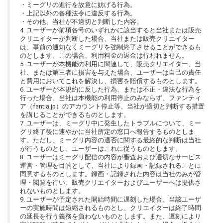
・ミーグリの進行を故意に妨げる行為。
・上記以外の各種法令に違反する行為。
・その他、当社が不適切と判断した内容。
4. ユーザーが前項各号のいずれかに該当すると当社または販売
クリエイターが判断した場合、当社または販売クリエイター
は、事前の通知なくミーグリを強制終了させることができるも
のとします。この場合、利用料金の返金は行われません。
5. ユーザーが本機能の利用に関連して、販売クリエイター、当
社、または第三者に損害を与えた場合、ユーザーは自己の責任
と費用においてこれを解決し、損害を賠償するものとします。
6. ユーザーが本規約に反した行為、または不正・違法な行為を
行った場合、当社は本機能の利用停止のみならず、ファンティ
ア（fantia.jp）のアカウント停止等、当社が適切と判断する措置
を講じることができるものとします。
7. ユーザーは、ミーグリ中に発生したトラブルについて、ミー
グリ終了後に速やかに当社所定の窓口へ報告するものとしま
す。ただし、ミーグリ内容の適否に関する最終的な判断は当社
が行うものとし、ユーザーはこれに従うものとします。
8. ユーザーはミーグリ配信の内容が審査および適切なサービス
運営・管理を目的として、当社により録画・記録されることに
同意するものとします。録画・記録された内容は当社のみが管
理・閲覧を行い、販売クリエイターおよびユーザーへは提供さ
れないものとします。
9. ユーザーが予定された開始時間に遅刻した場合、当該ユーザ
ーの実施時間は短縮されるものとし、クリエイターは終了時間
の延長を行う義務を負わないものとします。また、遅刻により