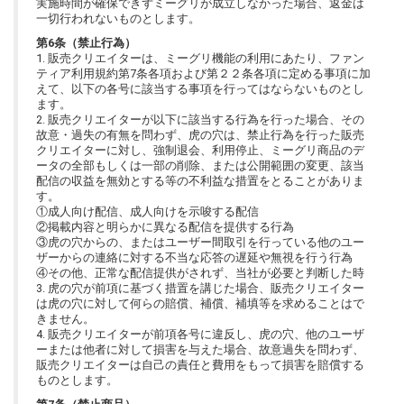
実施時間が確保できずミーグリが成立しなかった場合、返金は
一切行われないものとします。
第6条（禁止行為）
1. 販売クリエイターは、ミーグリ機能の利用にあたり、ファン
ティア利用規約第7条各項および第２２条各項に定める事項に加
えて、以下の各号に該当する事項を行ってはならないものとし
ます。
2. 販売クリエイターが以下に該当する行為を行った場合、その
故意・過失の有無を問わず、虎の穴は、禁止行為を行った販売
クリエイターに対し、強制退会、利用停止、ミーグリ商品のデ
ータの全部もしくは一部の削除、または公開範囲の変更、該当
配信の収益を無効とする等の不利益な措置をとることがありま
す。
①成人向け配信、成人向けを示唆する配信
②掲載内容と明らかに異なる配信を提供する行為
③虎の穴からの、またはユーザー間取引を行っている他のユー
ザーからの連絡に対する不当な応答の遅延や無視を行う行為
④その他、正常な配信提供がされず、当社が必要と判断した時
3. 虎の穴が前項に基づく措置を講じた場合、販売クリエイター
は虎の穴に対して何らの賠償、補償、補填等を求めることはで
きません。
4. 販売クリエイターが前項各号に違反し、虎の穴、他のユーザ
ーまたは他者に対して損害を与えた場合、故意過失を問わず、
販売クリエイターは自己の責任と費用をもって損害を賠償する
ものとします。