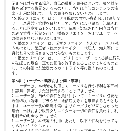
示または共有する場合、自己の費用と責任において、知的財産
権を保護する措置をとるものとし、当社は当該コンテンツの流
出・利用に関して、一切の責任を負わないものとします。
15. 販売クリエイターはミーグリ配信の内容が審査および適切な
サービス運営・管理を目的として、当社により録画・記録され
ることに同意するものとします。録画・記録された内容は当社
のみが管理・閲覧を行い、販売クリエイターおよびユーザーへ
は提供されないものとします。
16. 販売クリエイターは、必ずクリエイター本人がミーグリを行
うものとし、第三者（他のクリエイター、代理人、知人等）に
身代わりで出演させてはならないものとします。
17. 販売クリエイターは、ミーグリ中にユーザーによる禁止行為
を確認した場合、直ちに配信を終了させることができるものと
し、その詳細は別途定めるガイドライン等に従うものとしま
す。
第5条（ユーザーの義務および禁止事項）
1. ユーザーは、本機能を利用してミーグリを行う権利を第三者
に譲渡、貸与、または転売することはできません。
2. ユーザーは、自己の責任と負担において、ミーグリに必要な
通信環境（端末、ブラウザ、通信速度等）を維持するものとし
ます。ユーザー側の環境不備によりミーグリが成立しなかった
場合、当社および販売クリエイターは一切の責任を負わず、利
用料金の返金も行いません。
3. ユーザーは、本機能の利用にあたり、以下の行為を行っては
ならないものとします。
・ミーグリ内容の録音、録画、およびキャプチャ（スクリーン