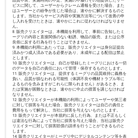
品質不良、実施時間の不足、実施の不履行その他提供したサー
ビスに関して、ユーザーからクレーム通報を受けた場合、また
はユーザーとの紛争が生じた場合は、速やかに解決するものと
します。当社からサービス内容や実施方法等について改善の申
し入れを受けたときは、速やかにこれに従わなければなりませ
ん。
8. 販売クリエイターは、本機能を利用して、事前に告知したミ
ーグリの内容と直接関係のない勧誘、物品の販売、または公序
良俗に反する行為を行うことはできません。
9. 本機能の利用にあたっては、販売クリエイターは身分証提出
済みかつ成人済みである必要があり、未成年による配信は禁止
とします。
10. 販売クリエイターは、自己が登録したミーグリにおける一切
のデータを自己の責任において管理・保存するものとします。
11. 販売クリエイターは、提供するミーグリの品質維持に義務を
負い、品質が損なわれる可能性（体調不良や機材トラブル等に
よるものを含みますがこれらに限られません）があるとき、ま
たは実施が困難なときは、速やかに中止の措置を講じなければ
なりません。
12. 販売クリエイターが本機能の利用によってユーザーや第三者
に対して損害を与えた場合、販売クリエイターは自己の責任と
費用をもって解決し、当社に損害を与えないものとします。
13. 販売クリエイターが本規約に反した行為、または不正もしく
は違法な行為によって当社に損害を与えた場合、当社は販売ク
リエイターに対して損害賠償の請求を行うことができるものと
します。
14. 販売クリエイターがミーグリ中にデジタルコンテンツ等を表