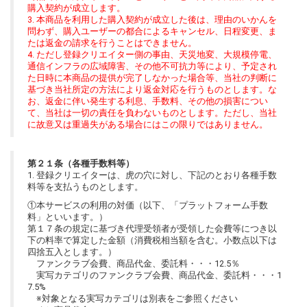
購入契約が成立します。
3. 本商品を利用した購入契約が成立した後は、理由のいかんを
問わず、購入ユーザーの都合によるキャンセル、日程変更、ま
たは返金の請求を行うことはできません。
4. ただし登録クリエイター側の事由、天災地変、大規模停電、
通信インフラの広域障害、その他不可抗力等により、予定され
た日時に本商品の提供が完了しなかった場合等、当社の判断に
基づき当社所定の方法により返金対応を行うものとします。な
お、返金に伴い発生する利息、手数料、その他の損害につい
て、当社は一切の責任を負わないものとします。ただし、当社
に故意又は重過失がある場合にはこの限りではありません。
第２１条（各種手数料等）
1. 登録クリエイターは、虎の穴に対し、下記のとおり各種手数
料等を支払うものとします。
①本サービスの利用の対価（以下、「プラットフォーム手数
料」といいます。）
第１７条の規定に基づき代理受領者が受領した会費等につき以
下の料率で算定した金額（消費税相当額を含む。小数点以下は
四捨五入とします。）
ファンクラブ会費、商品代金、委託料・・・12.5％
実写カテゴリのファンクラブ会費、商品代金、委託料・・・1
7.5%
※対象となる実写カテゴリは別表をご参照ください