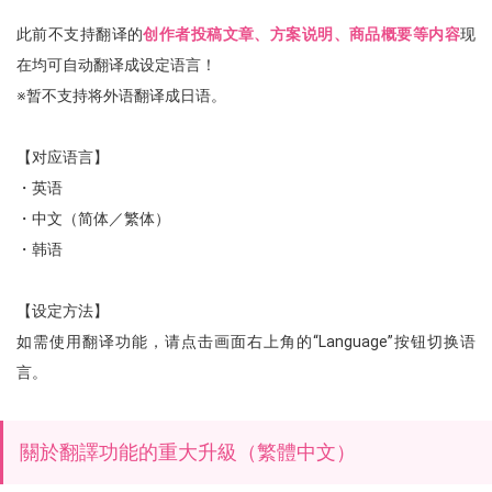
此前不支持翻译的
创作者投稿文章、方案说明、商品概要等内容
现
在均可自动翻译成设定语言！
※暂不支持将外语翻译成日语。
【对应语言】
・英语
・中文（简体／繁体）
・韩语
【设定方法】
如需使用翻译功能，请点击画面右上角的“Language”按钮切换语
言。
關於翻譯功能的重大升級（繁體中文）