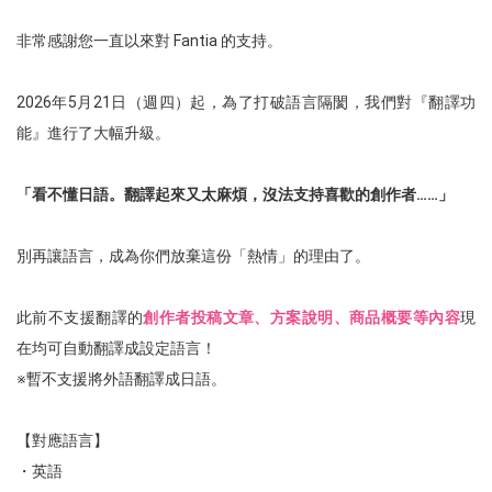
非常感謝您一直以來對 Fantia 的支持。
2026年5月21日（週四）起，為了打破語言隔閡，我們對『翻譯功
能』進行了大幅升級。
「看不懂日語。翻譯起來又太麻煩，沒法支持喜歡的創作者……」
別再讓語言，成為你們放棄這份「熱情」的理由了。
此前不支援翻譯的
創作者投稿文章、方案說明、商品概要等內容
現
在均可自動翻譯成設定語言！
※暫不支援將外語翻譯成日語。
【對應語言】
・英語