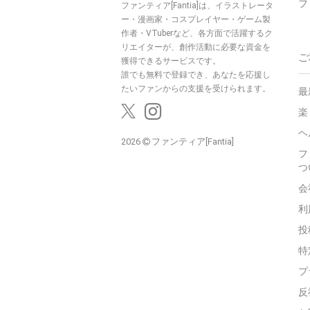
フ
ファンティア[Fantia]は、イラストレータ
ー・漫画家・コスプレイヤー・ゲーム製
作者・VTuberなど、各方面で活躍するク
リエイターが、創作活動に必要な資金を
ご
獲得できるサービスです。
誰でも無料で登録でき、あなたを応援し
たいファンからの支援を受けられます。
最
楽
ヘ
2026
ファンティア[Fantia]
フ
つ
会
利
投
特
プ
反