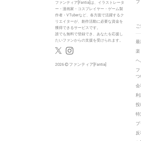
フ
ファンティア[Fantia]は、イラストレータ
ー・漫画家・コスプレイヤー・ゲーム製
作者・VTuberなど、各方面で活躍するク
リエイターが、創作活動に必要な資金を
ご
獲得できるサービスです。
誰でも無料で登録でき、あなたを応援し
たいファンからの支援を受けられます。
最
楽
ヘ
2026
ファンティア[Fantia]
フ
つ
会
利
投
特
プ
反