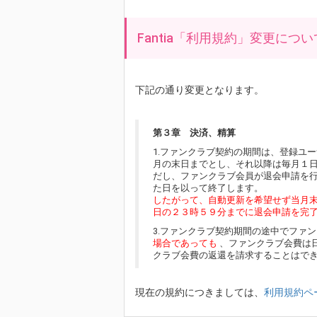
Fantia「利用規約」変更につい
下記の通り変更となります。
第３章 決済、精算
1.ファンクラブ契約の期間は、登録ユ
月の末日までとし、それ以降は毎月１
だし、ファンクラブ会員が退会申請を
た日を以って終了します。
したがって、自動更新を希望せず当月
日の２３時５９分までに退会申請を完
3.ファンクラブ契約期間の途中でファ
場合であっても
、ファンクラブ会費は
クラブ会費の返還を請求することはで
現在の規約につきましては、
利用規約ペ