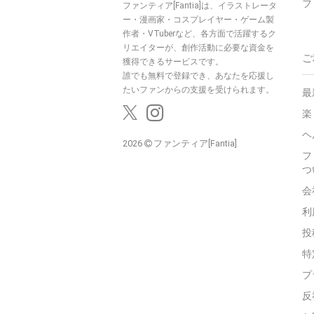
フ
ファンティア[Fantia]は、イラストレータ
ー・漫画家・コスプレイヤー・ゲーム製
作者・VTuberなど、各方面で活躍するク
リエイターが、創作活動に必要な資金を
ご
獲得できるサービスです。
誰でも無料で登録でき、あなたを応援し
たいファンからの支援を受けられます。
最
楽
ヘ
2026
ファンティア[Fantia]
フ
つ
会
利
投
特
プ
反