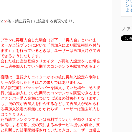
ク
ン
ま
２
２
条（禁止行為）に該当する表現であり、
ファ
有料プランに再度入会した場合（以下、「再入会」といいま
イターが当該プランにおいて「再加入により閲覧権限を付与
います）」を行っているときは、ユーザーは再加入時点で過
覧できるようになります。
再入会した後に当該登録クリエイターが再加入設定をした場合
ザーは過去加入していた期間のコンテンツを閲覧できるよう
閲覧権限は、登録クリエイターがその後に再加入設定を削除し
ーザーが退会したときはこの限りではありません。
る再加入設定前にバックナンバーを購入していた場合、その後
を行い過去加入していた期間のコンテンツを閲覧できるよう
ックナンバー購入金額については返金の対象外となります。
しても、虎の穴が再加入を拒否するなどして再加入が認められ
よる再加入設定の有無にかかわらず、ユーザーは過去加入し
とはできません。
とした当該ファンクラブまたは有料プランが、登録クリエイタ
録抹消による閉鎖、虎の穴による本サービス提供の停止、変
当と判断した結果閉鎖等されていたときは、ユーザーは過去