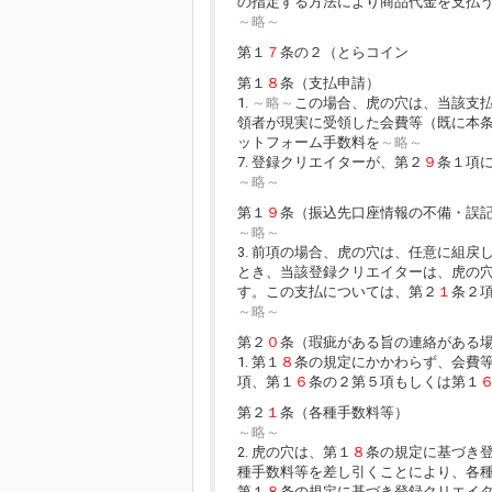
の指定する方法により商品代金を支払
～略～
第１
７
条の２（とらコイン
第１
８
条（支払申請）
1.
～略～
この場合、虎の穴は、当該支
領者が現実に受領した会費等（既に本
ットフォーム手数料を
～略～
7. 登録クリエイターが、第２
９
条１項
～略～
第１
９
条（振込先口座情報の不備・誤
～略～
3. 前項の場合、虎の穴は、任意に組
とき、当該登録クリエイターは、虎の穴
す。この支払については、第２
１
条２
～略～
第２
０
条（瑕疵がある旨の連絡がある
1. 第１
８
条の規定にかかわらず、会費
項、第１
６
条の２第５項もしくは第１
第２
１
条（各種手数料等）
～略～
2. 虎の穴は、第１
８
条の規定に基づき
種手数料等を差し引くことにより、各
第１
８
条の規定に基づき登録クリエイ