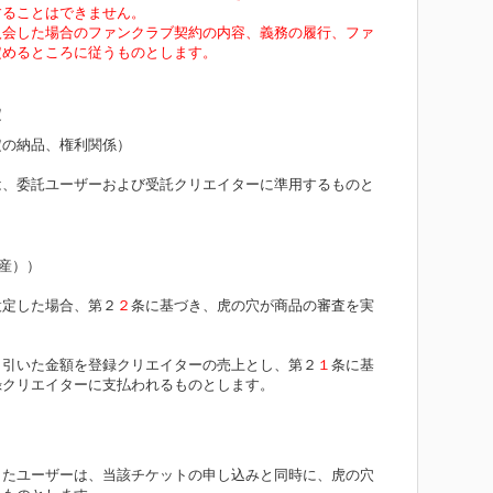
することはできません。
再入会した場合のファンクラブ契約の内容、義務の履行、ファ
定めるところに従うものとします。
定
定の納品、権利関係）
は、委託ユーザーおよび受託クリエイターに準用するものと
）
生産））
設定した場合、第２
２
条に基づき、虎の穴が商品の審査を実
差し引いた金額を登録クリエイターの売上とし、第２
１
条に基
録クリエイターに支払われるものとします。
したユーザーは、当該チケットの申し込みと同時に、虎の穴