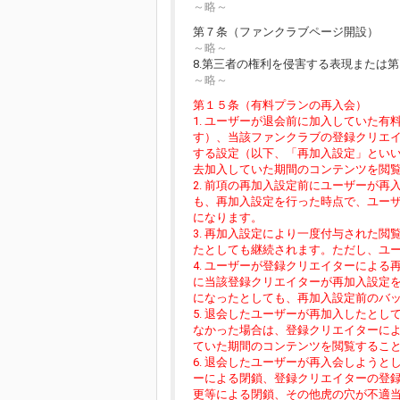
～略～
第７条（ファンクラブページ開設）
～略～
8.第三者の権利を侵害する表現または第
～略～
第１５条（有料プランの再入会）
1. ユーザーが退会前に加入していた
す）、当該ファンクラブの登録クリエ
する設定（以下、「再加入設定」とい
去加入していた期間のコンテンツを閲
2. 前項の再加入設定前にユーザーが
も、再加入設定を行った時点で、ユー
になります。
3. 再加入設定により一度付与された
たとしても継続されます。ただし、ユ
4. ユーザーが登録クリエイターによ
に当該登録クリエイターが再加入設定
になったとしても、再加入設定前のバ
5. 退会したユーザーが再加入したと
なかった場合は、登録クリエイターに
ていた期間のコンテンツを閲覧するこ
6. 退会したユーザーが再入会しよう
ーによる閉鎖、登録クリエイターの登
更等による閉鎖、その他虎の穴が不適