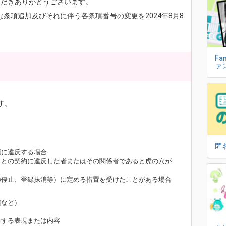
いただきありがとうございます。
たな条項追加及びそれに伴う各条項番号の変更を2024年8月8
。
Fa
ァ
す。
匿
項に違反する場合
社）との契約に違反した者またはその関係者であると虎の穴が
の停止、登録抹消等）に定める措置を受けたことがある場合
能など）
当する表現または内容