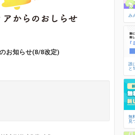
み
お知らせ(8/8改定)
誰
と
無
見