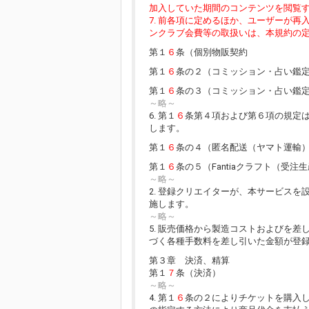
加入していた期間のコンテンツを閲覧
7. 前各項に定めるほか、ユーザーが
ンクラブ会費等の取扱いは、本規約の
第１
６
条（個別物販契約
第１
６
条の２（コミッション・占い鑑
第１
６
条の３（コミッション・占い鑑
～略～
6. 第１
６
条第４項および第６項の規定
します。
第１
６
条の４（匿名配送（ヤマト運輸
第１
６
条の５（Fantiaクラフト（受注
～略～
2. 登録クリエイターが、本サービスを
施します。
～略～
5. 販売価格から製造コストおよびを
づく各種手数料を差し引いた金額が登
第３章 決済、精算
第１
７
条（決済）
～略～
4. 第１
６
条の２によりチケットを購入