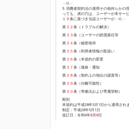
～略～
5. 消費者契約法の適用その他何らか
っても、虎の穴は、ユーザーが本サー
１
９
条に基づき当該ユーザーが
～略～
第
３２
条（トラブルの解決）
第
３３
条（ユーザーの賠償責任等
第
３４
条（秘密保持
第
３５
条（利用者情報の取扱い
第
３６
条（本規約の変更
第
３７
条（連絡・通知
第
３８
条（契約上の地位の譲渡等）
第
３９
条（分離可能性）
第
４０
条（準拠法および専属管轄）
附則
本規約は平成28年5月1日から適用され
制定：平成28年5月1日
改訂日：令和6年
8
月
8
日