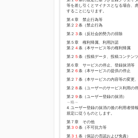
等を差し引くとマイナスとなる場合、
することになります。
第４章 禁止行為等
第２
２
条（禁止行為
第２
３
条（反社会的勢力の排除
第５章 権利帰属、利用許諾
第２
４
条（本サービス等の権利帰属
第２
５
条（投稿データ、投稿コンテン
第６章 サービスの停止、登録抹消等
第２
６
条（本サービスの提供の停止
第２
７
条（本サービスの内容等の変更
第２
８
条（ユーザーのサービス利用の
第２
９
条（ユーザー登録の抹消）
～略～
4. ユーザー登録の抹消の後の利用者情
規定に従うものとします。
第７章 その他
第
３０
条（不可抗力等
第
３１
条（保証の否認および免責）