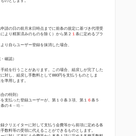
うものとします。
払申請の日の前月末日時点までに前条の規定に基づき代理受
条により精算済みのものを除く）から第２
１
条に定めるプラ
により自らユーザー登録を抹消した場合、
記・確認）
戻し手続を行うことがあります。この場合、組戻しが完了した
に対し、組戻し手数料として880円を支払うものとしま
項を準用します。
場合の特則）
等を支払った登録ユーザーが、第１０条３項、第１
６
条５
６
条の４
～略～
登録クリエイターに対して支払う会費等から前項に定める各
種手数料等の受領に代えることができるものとします。
ターに対して支払う会費等から本条１項に定める各種手数料