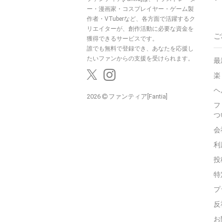
ー・漫画家・コスプレイヤー・ゲーム製
作者・VTuberなど、各方面で活躍するク
リエイターが、創作活動に必要な資金を
ご
獲得できるサービスです。
誰でも無料で登録でき、あなたを応援し
たいファンからの支援を受けられます。
最
楽
ヘ
2026
ファンティア[Fantia]
フ
つ
会
利
投
特
プ
反
お