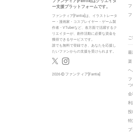
ファンティア[Fantia]はクリエイタ
フ
ー支援プラットフォームです。
フ
ファンティア[Fantia]は、イラストレータ
ー・漫画家・コスプレイヤー・ゲーム製
作者・VTuberなど、各方面で活躍するク
リエイターが、創作活動に必要な資金を
ご
獲得できるサービスです。
誰でも無料で登録でき、あなたを応援し
たいファンからの支援を受けられます。
最
楽
ヘ
2026
ファンティア[Fantia]
フ
つ
会
利
投
特
プ