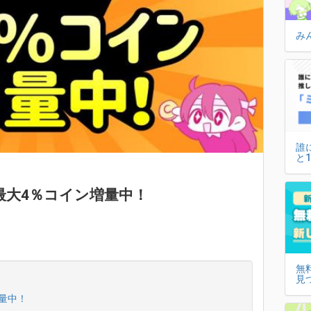
み
誰
と
 最大4％コイン増量中！
無
見
量中！