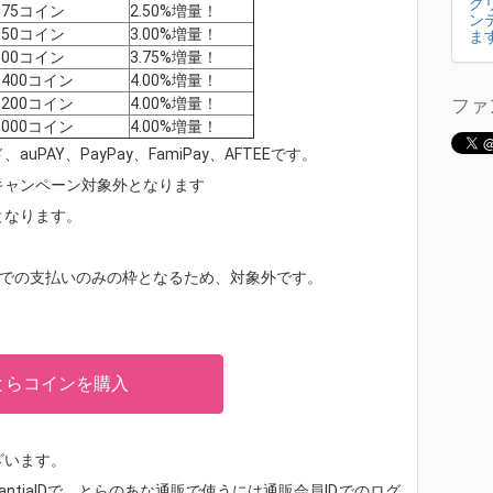
ク
,075コイン
2.50%増量！
ン
,150コイン
3.00%増量！
ま
,300コイン
3.75%増量！
0,400コイン
4.00%増量！
ファ
1,200コイン
4.00%増量！
2,000コイン
4.00%増量！
AY、PayPay、FamiPay、AFTEEです。
キャンペーン対象外となります
外となります。
振込での支払いのみの枠となるため、対象外です。
とらコインを購入
ざいます。
ntiaIDで、とらのあな通販で使うには通販会員IDでのログ