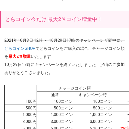
とらコイン今だけ 最大2％コイン増量中！
2021年10月8日 12時 ～ 10月29日17時のキャンペーン期間中に、
とらコインSHOP
でとらコインをご購入の場合、チャージコイン額
を
最大2％増量
いたします！
10月29日17時にキャンペーンを終了いたしました。沢山のご参加
ありがとうございました。
チャージコイン額
通常
キャンペーン時
100円
100コイン
100コイン
500円
500コイン
500コイン
1,000円
1,000コイン
1,000コイン
3,000円
3,000コイン
3,000コイン
5,000円
5,000コイン
5,100コイン
2%