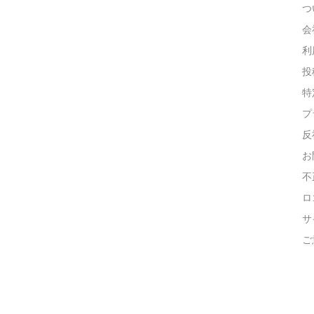
つ
会
利
投
特
プ
反
お
不
ロ
サ
ご