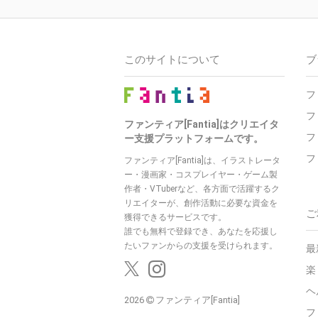
このサイトについて
ブ
フ
フ
ファンティア[Fantia]はクリエイタ
フ
ー支援プラットフォームです。
フ
ファンティア[Fantia]は、イラストレータ
ー・漫画家・コスプレイヤー・ゲーム製
作者・VTuberなど、各方面で活躍するク
リエイターが、創作活動に必要な資金を
ご
獲得できるサービスです。
誰でも無料で登録でき、あなたを応援し
たいファンからの支援を受けられます。
最
楽
ヘ
2026
ファンティア[Fantia]
フ