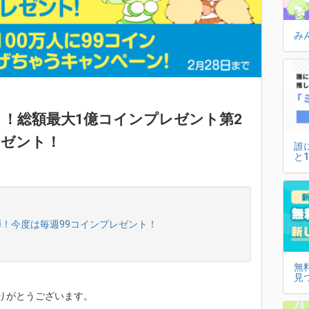
み
！総額最大1億コインプレゼント第2
レゼント！
誰
と
弾！今度は毎週99コインプレゼント！
無
見
りがとうございます。