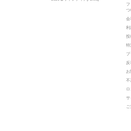
フ
つ
会
利
投
特
プ
反
お
不
ロ
サ
ご