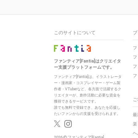
このサイトについて
ブ
フ
フ
ファンティア[Fantia]はクリエイタ
フ
ー支援プラットフォームです。
フ
ファンティア[Fantia]は、イラストレータ
ー・漫画家・コスプレイヤー・ゲーム製
作者・VTuberなど、各方面で活躍するク
リエイターが、創作活動に必要な資金を
ご
獲得できるサービスです。
誰でも無料で登録でき、あなたを応援し
たいファンからの支援を受けられます。
最
楽
ヘ
2026
ファンティア[Fantia]