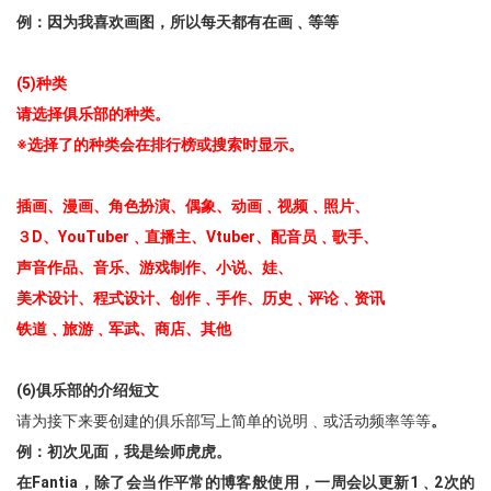
例：因为我喜欢画图，所以每天都有在画﹑等等
(5)种类
请选择俱乐部的种类。
※选择了的种类会在排行榜或搜索时显示。
插画、漫画、角色扮演、偶象、动画﹑视频﹑照片、
３D、YouTuber﹑直播主、Vtuber、配音员﹑歌手、
声音作品、音乐、游戏制作、小说、娃、
美术设计、程式设计、创作﹑手作、历史﹑评论﹑资讯
铁道﹑旅游﹑军武、商店、其他
(6)俱乐部的介绍短文
请为接下来要创建的俱乐部写上简单的说明﹑或活动频率等等
。
例：初次见面，我是绘师虎虎。
在Fantia，除了会当作平常的博客般使用，一周会以更新1﹑2次的