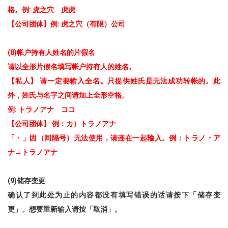
格。例: 虎之穴 虎虎
【公司团体】例: 虎之穴（有限）公司
(8)帐户持有人姓名的片假名
请以全形片假名填写帐户持有人的姓名。
【私人】 请一定要输入全名。只提供姓氏是无法成功转帐的。此
外，姓氏与名字之间请加上全形空格。
例: トラノアナ ココ
【公司团体】 例：カ）トラノアナ
「・」因（间隔号）无法使用，请连在一起输入。例：トラノ・ア
ナ→トラノアナ
(9)储存变更
确认了到此处为止的内容都没有填写错误的话请按下「储存变
更」。想要重新输入请按「取消」。