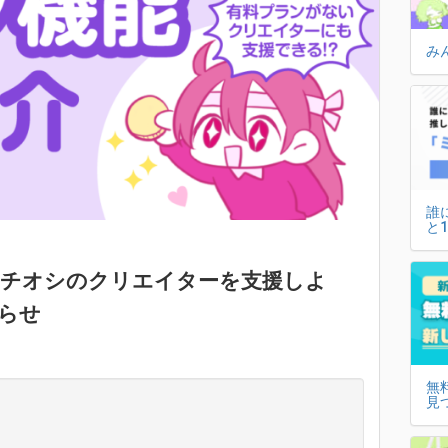
み
誰
と
イチオシのクリエイターを支援しよ
知らせ
無
見