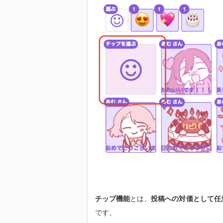
チップ機能
とは、
投稿への対価として任
です。