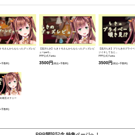
トモさんからもらったグッズレビ
【流川らき】らきトモさんからもらったグッズレビ
【流川らき】プリらきのプライベ
ューpart1...
ジイキしてると...
PPP公式 Fantia
PPP公式 Fantia
3500円
3500円
+手数料)
(税込+手数料)
(税込+手数料)
舐め相互オナニー
+手数料)
PPP開設記念 特集ページへ！