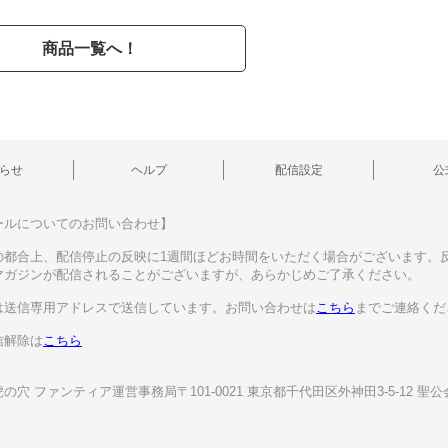
商品一覧へ！
らせ
ヘルプ
配信設定
公
ールについてのお問い合わせ】
の都合上、配信停止の反映に1週間ほどお時間をいただく場合がございます。
マガジンが配信されることがございますが、あらかじめご了承ください。
は送信専用アドレスで送信しています。お問い合わせは
こちら
までご連絡くだ
信解除は
こちら
】
の穴 ファンティア運営事務局〒101-0021 東京都千代田区外神田3-5-12 聖