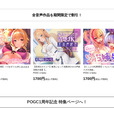
全音声作品を期間限定で割引！
時間】バブみギャルJKとあまあま
【実演生オナニー】家具になって清楚JKのオホ声絶
【たっぷり約3時間!】いちゃパコ
頂聴き放題【...
スガキ姉妹...
POGC in fantia
POGC in fantia
1700円
1700円
+手数料)
(税込+手数料)
(税込+手数料)
POGC1周年記念 特集ページへ！