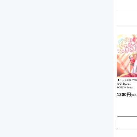
【たっぷり長尺3
援交【KU1...
POGC in fantia
1200円
(税込