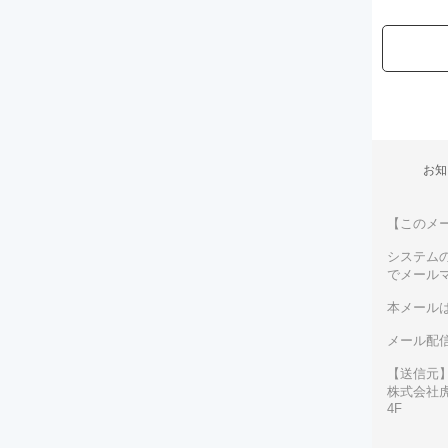
お知
【このメ
システム
でメール
本メール
メール配
【送信元
株式会社虎
4F