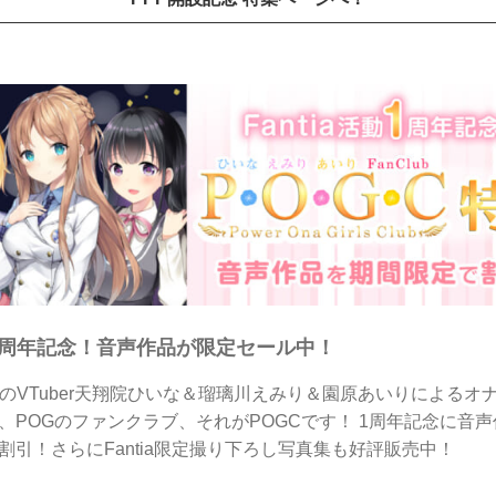
C1周年記念！音声作品が限定セール中！
属のVTuber天翔院ひいな＆瑠璃川えみり＆園原あいりによるオ
、POGのファンクラブ、それがPOGCです！ 1周年記念に音
割引！さらにFantia限定撮り下ろし写真集も好評販売中！