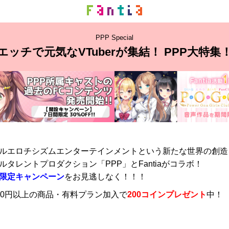
PPP Special
エッチで元気なVTuberが集結！ PPP大特集
ルエロチシズムエンターテインメントという新たな世界の創造
ルタレントプロダクション「PPP」とFantiaがコラボ！
限定キャンペーン
をお見逃しなく！！！
00円以上の商品・有料プラン加入で
200コインプレゼント
中！