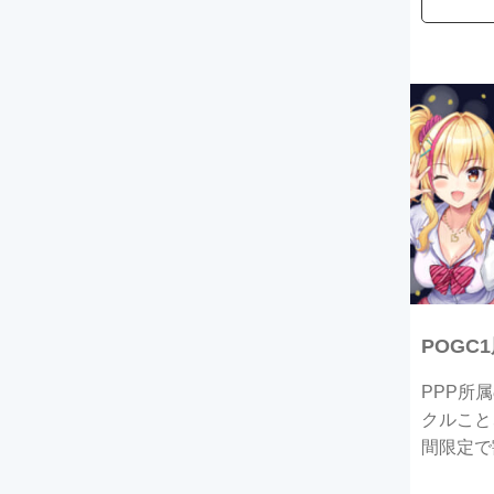
POG
PPP所
クルこと
間限定で