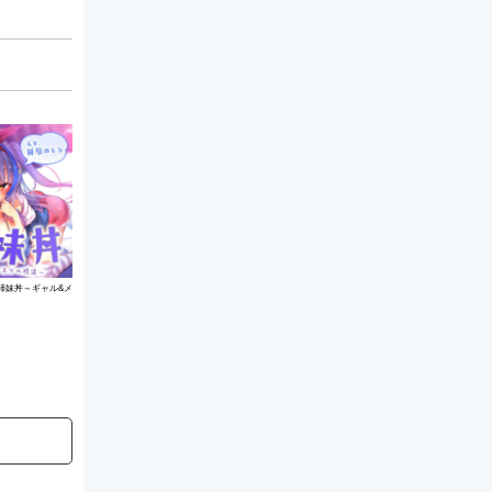
姉妹丼～ギャル&メ