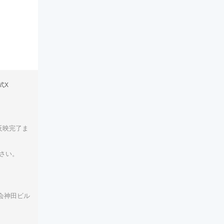
式X
反映完了ま
さい。
公会神田ビル