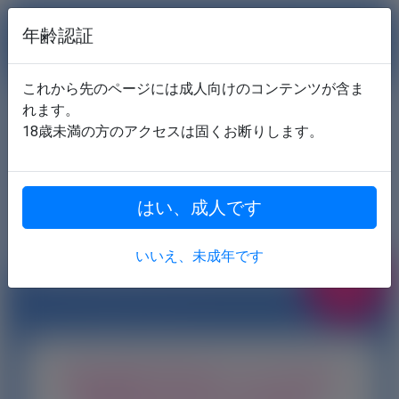
年齢認証
これから先のページには成人向けのコンテンツが含ま
れます。
18歳未満の方のアクセスは固くお断りします。
はい、成人です
いいえ、未成年です