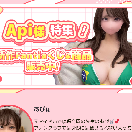
あぴ
様
元アイドルで現保育園の先生のあぴ
ファンクラブではSNSには載せられないえっ