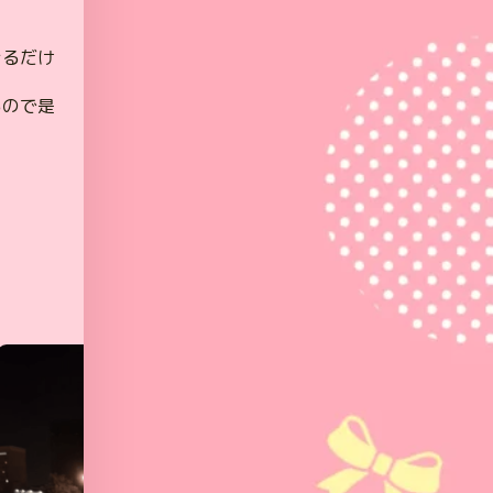
！
きるだけ
るので是