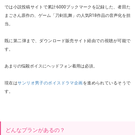
では小説投稿サイトで累計
6000
ブックマークを記録した、者田た
まごさん原作の、ゲーム「刀剣乱舞」の人気
R18
作品の音声化を担
当。
既に第二弾まで、ダウンロード販売サイト経由での視聴が可能で
す。
あまりの悩殺ボイスにヘッドフォン着用は必須。
現在は
サンリオ男子のボイスドラマ企画
を進められているそうで
す。
どんなプランがあるの？